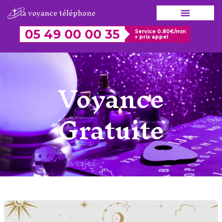
Aller
au
contenu
05 49 00 00 35
Service 0.80€/min
+ prix appel
Voyance
Gratuite