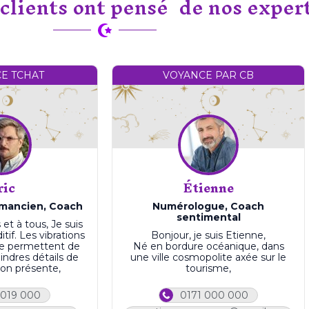
clients ont pensé de nos exper
E TCHAT
VOYANCE PAR CB
ric
Étienne
mancien, Coach
Numérologue, Coach
sentimental
et à tous, Je suis
tif. Les vibrations
Bonjour, je suis Etienne,
me permettent de
Né en bordure océanique, dans
indres détails de
une ville cosmopolite axée sur le
ion présente,
tourisme,
 019 000
0171 000 000