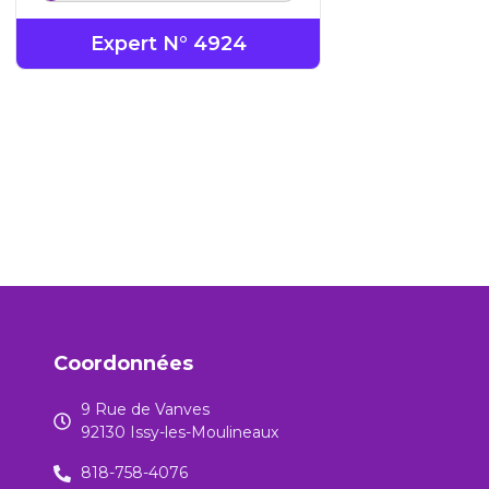
Expert N° 4924
Coordonnées
9 Rue de Vanves
92130 Issy-les-Moulineaux
818-758-4076