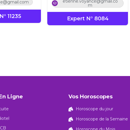
etienne.voyance@gmail.co
nce@gmail.com
m
N° 11235
Expert N° 8084
En Ligne
Vos Horoscopes
uite
Horoscope du jour
iotel
Horoscope de la Semaine
 CB
Horoscope du Mois