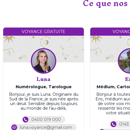
Ce que nos 
VOYANCE GRATUITE
VOYANC
Luna
E
Numérologue, Tarologue
Médium, Carto
Bonjour, je suis Luna. Originaire du
Bonjour à toutes 
Sud de la France, je suis née après
Eric, médium audi
un deuil. Sensible depuis toujours
de votre voix 
au monde de l’au-delà,
ressentir les mo
votre situat
0400 019 000
0143
luna.voyance@gmail.com