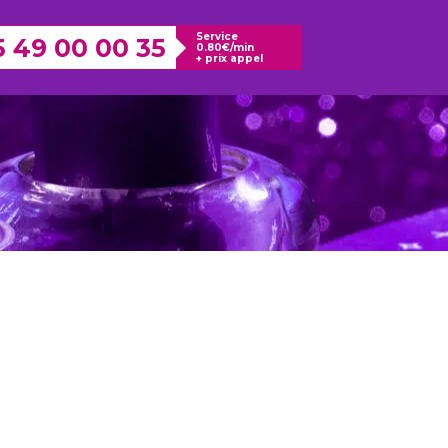
Service
5 49 00 00 35
0.80€/min
+ prix appel