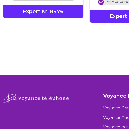
eric.voya
Expert N° 8976
Expert 
Voyance 
Voyance Grat
Voyance Aud
Voyance par