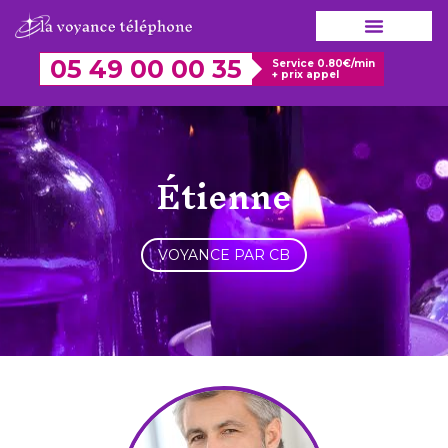
Aller
au
contenu
05 49 00 00 35
Service 0.80€/min
+ prix appel
Étienne
VOYANCE PAR CB